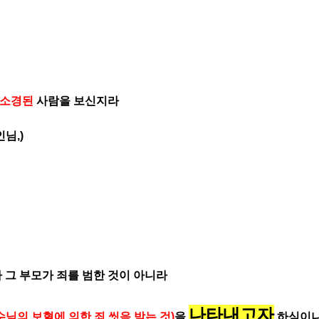
 소경된
사람을 보신지라
님,)
 그 부모가 죄를 범한 것이 아니라
나타내고자
님의 보혈에 의한 죄 씻음 받는 것)
을
하심이