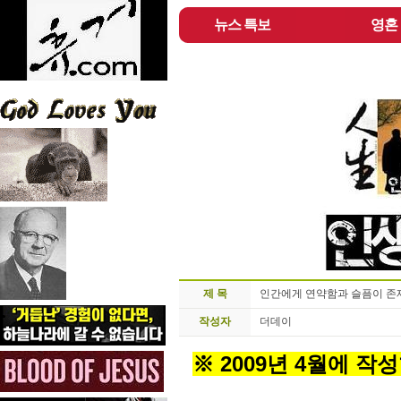
뉴스 특보
영혼
제 목
인간에게 연약함과 슬픔이 존
작성자
더데이
※ 2009년 4월에 작